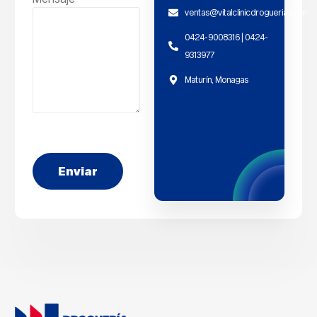
ventas@vitalclinicdrogueria.com
0424-9008316 | 0424-
9313977
Maturín, Monagas