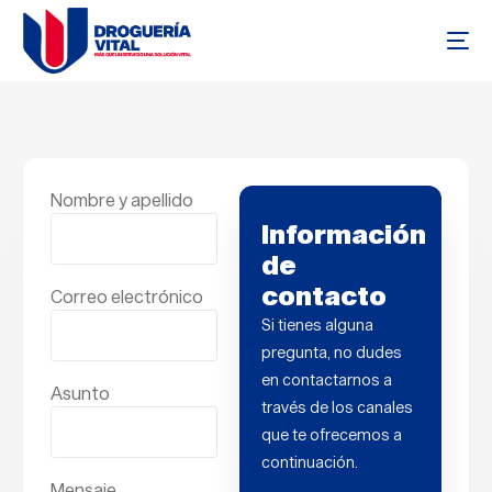
Nombre y apellido
Información
de
contacto
Correo electrónico
Si tienes alguna
pregunta, no dudes
en contactarnos a
Asunto
través de los canales
que te ofrecemos a
continuación.
Mensaje